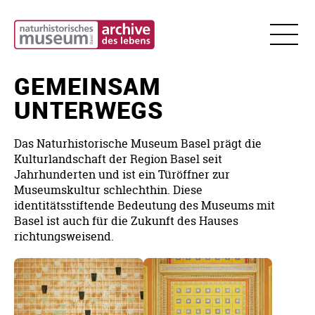
GEMEINSAM
E
|
EN
UNTERWEGS
IHR
BESUCH
Das Naturhistorische Museum Basel prägt die
Öffnungszeiten
AUSSTELLUNGEN
Kulturlandschaft der Region Basel seit
Sonderausstellung
EVENTS
Jahrhunderten und ist ein Türöffner zur
Preise
Museumskultur schlechthin. Diese
Agenda
SAMMLUNG
Dauerausstellungen
Anreise
identitätsstiftende Bedeutung des Museums mit
&
Basel ist auch für die Zukunft des Hauses
Nachts
Rückschau
FORSCHUNG
Barrierefreiheit
richtungsweisend.
im
Sammlungen
SCHULEN
Museum
Kita-
Besuch
Sonderausstellung
MUSEUM
Forschung
KITZ-
Club
Über
Feedback
Workshops
Präparatorium
uns