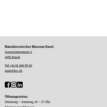
+41
61
266
55
00
nmb@bs.ch
Öffnungszeiten
Dienstag
Naturhistorisches Museum Basel
–
Augustinergasse 2
Sonntag,
4051 Basel
10
–
Tel +41 61 266 55 00
17
nmb@bs.ch
Uhr
Montag
geschlossen
Öffnungszeiten
Dienstag – Sonntag, 10 – 17 Uhr
Montag geschlossen